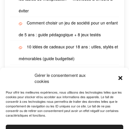
éviter
Comment choisir un jeu de société pour un enfant
de 5 ans : guide pédagogique + 8 jeux testés
10 idées de cadeaux pour 18 ans : utiles, stylés et
mémorables (guide budgetisé)
Cadeau pour grand-père : 15 idées qui créent du
Gérer le consentement aux
cookies
lien (expériences & objets)
Pour offrir les meilleures expériences, nous utilisons des technologies telles que les
Quel cadeau pour un garçon de 6 ans ? 10 idées
cookies pour stocker et/ou accéder aux informations des appareils. Le fait de
consentir à ces technologies nous permettra de traiter des données telles que le
selon son profil (sportif, créatif, curieux)
comportement de navigation ou les ID uniques sur ce site. Le fait de ne pas
consentir ou de retirer son consentement peut avoir un effet négatif sur certaines
caractéristiques et fonctions.